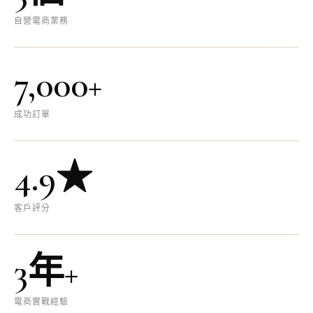
自營電商業務
7,000+
成功訂單
4.9★
客戶評分
3年+
電商實戰經驗